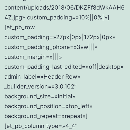
content/uploads/2018/06/DKZFf8dWkAAH6
4Z.jpg» custom_padding=»10%||0%|»]
[et_pb_row
custom_padding=»27px|0px|172px|0px»
custom_padding_phone=»3vw|||»
custom_margin=»|||»
custom_padding_last_edited=»off|desktop»
admin_label=»Header Row»
_builder_version=»3.0.102″
background_size=»initial»
background_position=»top_left»
background_repeat=»repeat»]
[et_pb_column type=»4_4″