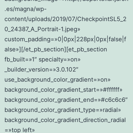
.es/magna/wp-
content/uploads/2019/07/CheckpointSL5_2
0_24387_A_Portrait-1.jpeg»
custom_padding=»0|0px|228px|0px|false|f
alse»][/et_pb_section][et_pb_section
fb_built=»1″ specialty=»on»
_builder_version=»3.0.102″
use_background_color_gradient=»on»
background_color_gradient_start=»#ffffff»
background_color_gradient_end=»#c6c6c6″
background_color_gradient_type=»radial»
background_color_gradient_direction_radial
=»top left»