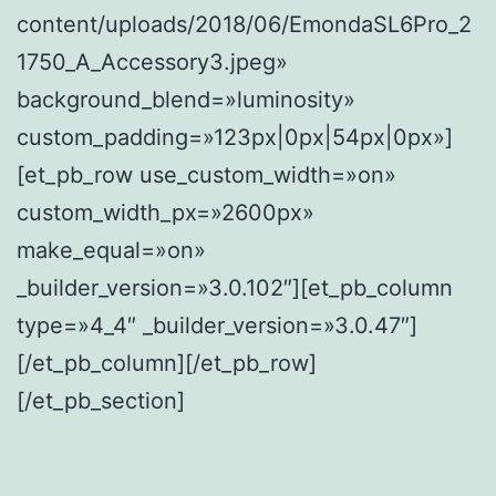
content/uploads/2018/06/EmondaSL6Pro_2
1750_A_Accessory3.jpeg»
background_blend=»luminosity»
custom_padding=»123px|0px|54px|0px»]
[et_pb_row use_custom_width=»on»
custom_width_px=»2600px»
make_equal=»on»
_builder_version=»3.0.102″][et_pb_column
type=»4_4″ _builder_version=»3.0.47″]
[/et_pb_column][/et_pb_row]
[/et_pb_section]