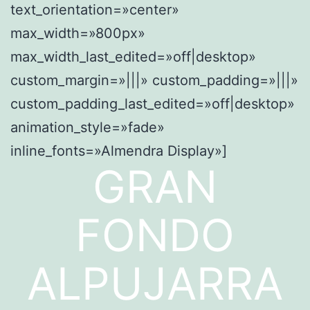
text_orientation=»center»
max_width=»800px»
max_width_last_edited=»off|desktop»
custom_margin=»|||» custom_padding=»|||»
custom_padding_last_edited=»off|desktop»
animation_style=»fade»
inline_fonts=»Almendra Display»]
GRAN
FONDO
ALPUJARRA